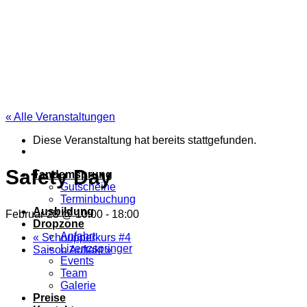
Zum
Inhalt
springen
« Alle Veranstaltungen
Diese Veranstaltung hat bereits stattgefunden.
Safety Day
Tandemsprung
Gutscheine
Terminbuchung
Ausbildung
Februar 28 @ 10:00
-
18:00
Dropzone
Anfahrt
«
Schnupperkurs #4
Lizenzspringer
Saison Auftakt
»
Events
Team
Galerie
Preise