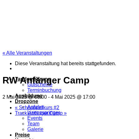
Zum
Inhalt
springen
« Alle Veranstaltungen
Diese Veranstaltung hat bereits stattgefunden.
RW Anfänger Camp
Tandemsprung
Gutscheine
Terminbuchung
Ausbildung
2 Mai 2025 @ 08:00
-
4 Mai 2025 @ 17:00
Dropzone
Anfahrt
«
Schnupperkurs #2
Lizenzspringer
Track Anfänger Camp
»
Events
Team
Galerie
Preise