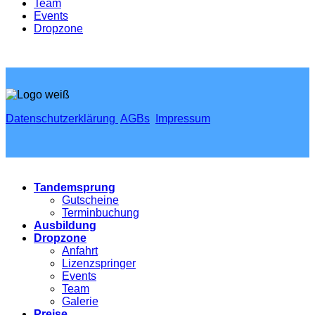
Team
Events
Dropzone
Datenschutzerklärung
AGBs
Impressum
Tandemsprung
Gutscheine
Terminbuchung
Ausbildung
Dropzone
Anfahrt
Lizenzspringer
Events
Team
Galerie
Preise