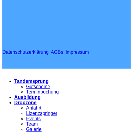
Datenschutzerklärung
AGBs
Impressum
Tandemsprung
Gutscheine
Terminbuchung
Ausbildung
Dropzone
Anfahrt
Lizenzspringer
Events
Team
Galerie