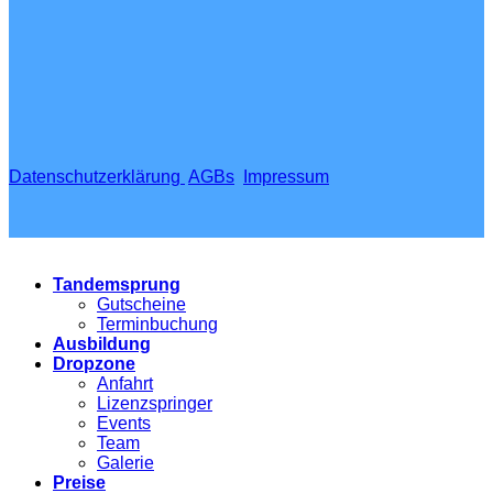
Datenschutzerklärung
AGBs
Impressum
Tandemsprung
Gutscheine
Terminbuchung
Ausbildung
Dropzone
Anfahrt
Lizenzspringer
Events
Team
Galerie
Preise